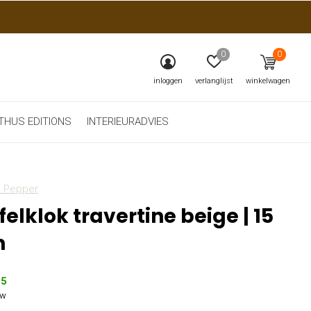
0
0
inloggen
verlanglijst
winkelwagen
THUS EDITIONS
INTERIEURADVIES
& Pepper
felklok travertine beige | 15
m
95
tw