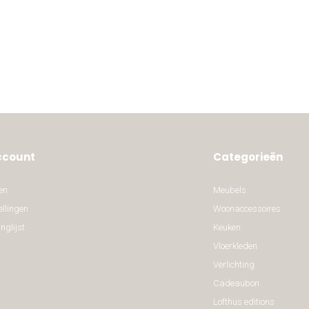
ccount
Categorieën
en
Meubels
ellingen
Woonaccessoires
nglijst
Keuken
Vloerkleden
Verlichting
Cadeaubon
Lofthus editions