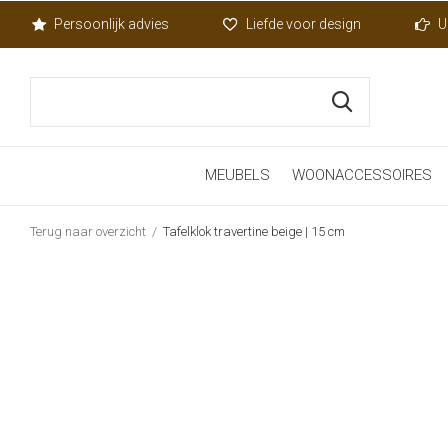
Persoonlijk advies
Liefde voor design
U
MEUBELS
WOONACCESSOIRES
Terug naar overzicht
Tafelklok travertine beige | 15 cm