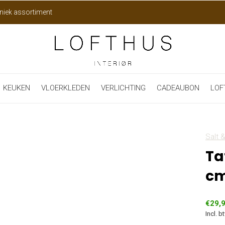
niek assortiment
KEUKEN
VLOERKLEDEN
VERLICHTING
CADEAUBON
LOF
Salt 
Ta
c
€29,
Incl. b