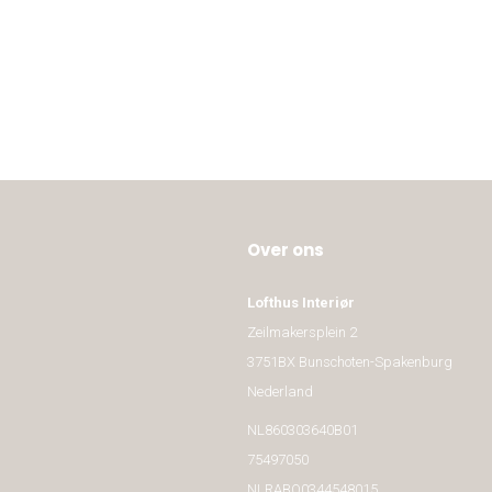
Over ons
Lofthus Interiør
Zeilmakersplein 2
3751BX Bunschoten-Spakenburg
Nederland
NL860303640B01
75497050
NLRABO0344548015