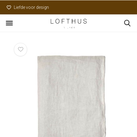
Liefde voor design
Uniek assortiment