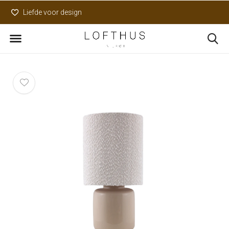
Liefde voor design
Uniek assortiment