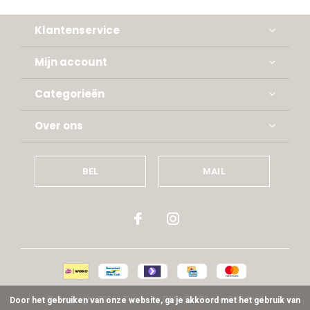
Klantenservice
Mijn account
Categorieën
Over ons
BEL
MAIL
© Copyright
2026
- Theme By
DMWS
x
Plus+
-
RSS-feed
Door het gebruiken van onze website, ga je akkoord met het gebruik van