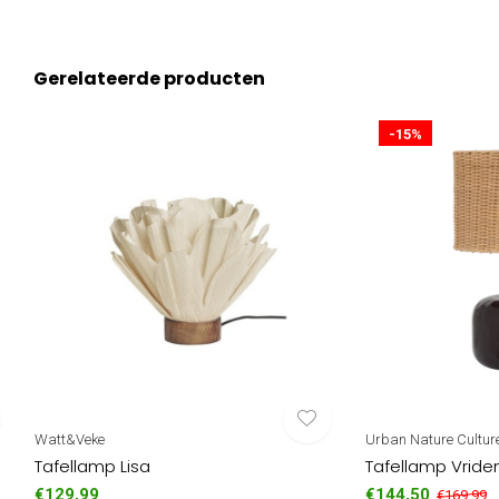
Gerelateerde producten
-15%
Watt&Veke
Urban Nature Cultur
Tafellamp Lisa
Tafellamp Vride
€129,99
€144,50
€169,99