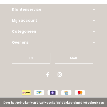
Klantenservice
Mijn account
Categorieën
Over ons
BEL
MAIL
© Copyright
2026
- Theme By
DMWS
x
Plus+
-
RSS-feed
Door het gebruiken van onze website, ga je akkoord met het gebruik van