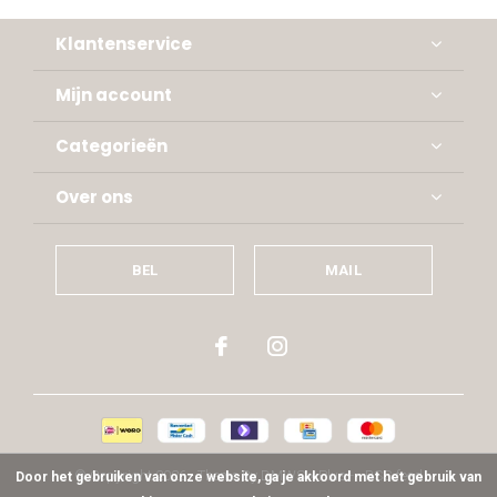
Klantenservice
Mijn account
Categorieën
Over ons
BEL
MAIL
© Copyright
2026
- Theme By
DMWS
x
Plus+
-
RSS-feed
Door het gebruiken van onze website, ga je akkoord met het gebruik van