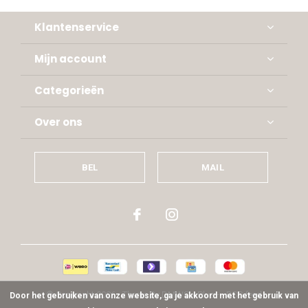
Klantenservice
Mijn account
Categorieën
Over ons
BEL
MAIL
© Copyright
2026
- Theme By
DMWS
x
Plus+
-
RSS-feed
Door het gebruiken van onze website, ga je akkoord met het gebruik van