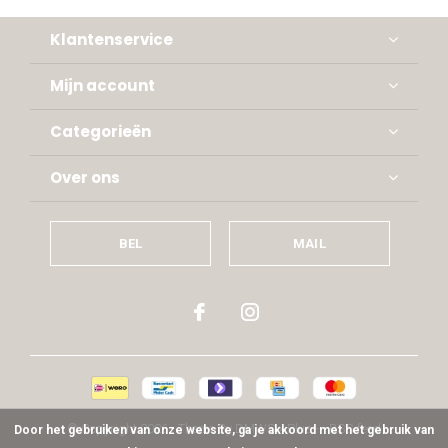
Klantenservice
Mijn account
Categorieën
Over ons
BEL
MAIL
© Copyright
2026
- Theme By
DMWS
x
Plus+
-
RSS-feed
Door het gebruiken van onze website, ga je akkoord met het gebruik van