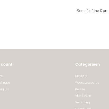
Seen 0 of the 0 pr
ccount
Categorieën
en
Meubels
ellingen
Woonaccessoires
nglijst
Keuken
Vloerkleden
Verlichting
Cadeaubon