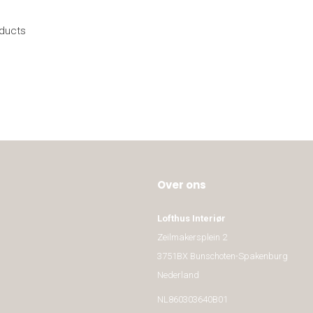
oducts
Over ons
Lofthus Interiør
Zeilmakersplein 2
3751BX Bunschoten-Spakenburg
Nederland
NL860303640B01