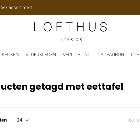
niek assortiment
KEUKEN
VLOERKLEDEN
VERLICHTING
CADEAUBON
LOF
ucten getagd met eettafel
ten
€0
-
€