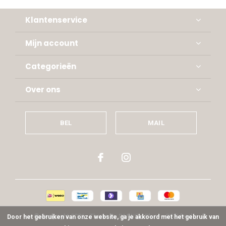
Klantenservice
Mijn account
Categorieën
Over ons
BEL
MAIL
© Copyright
2026
- Theme By
DMWS
x
Plus+
-
RSS-feed
Door het gebruiken van onze website, ga je akkoord met het gebruik van