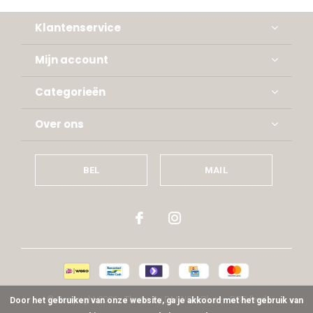
Klantenservice
Mijn account
Categorieën
Over ons
BEL
MAIL
© Copyright
2026
- Theme By
DMWS
x
Plus+
-
RSS-feed
Door het gebruiken van onze website, ga je akkoord met het gebruik van