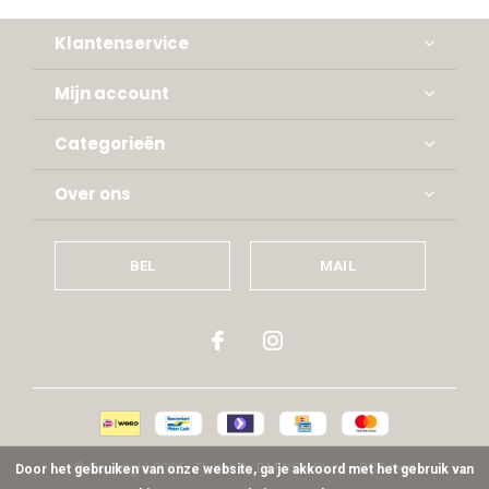
Klantenservice
Mijn account
Categorieën
Over ons
BEL
MAIL
© Copyright
2026
- Theme By
DMWS
x
Plus+
-
RSS-feed
Door het gebruiken van onze website, ga je akkoord met het gebruik van