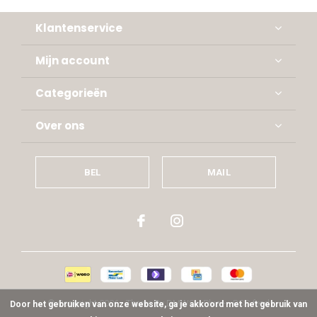
Klantenservice
Mijn account
Categorieën
Over ons
BEL
MAIL
© Copyright
2026
- Theme By
DMWS
x
Plus+
-
RSS-feed
Door het gebruiken van onze website, ga je akkoord met het gebruik van