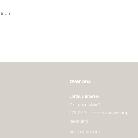
oducts
Over ons
Lofthus Interiør
Zeilmakersplein 2
3751BX Bunschoten-Spakenburg
Nederland
NL860303640B01