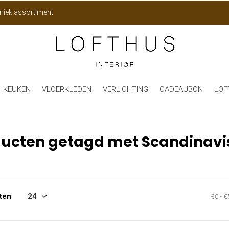
niek assortiment
KEUKEN
VLOERKLEDEN
VERLICHTING
CADEAUBON
LOF
ucten getagd met Scandinavi
ten
€0
-
€