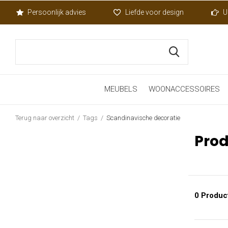
Persoonlijk advies
Liefde voor design
U
MEUBELS
WOONACCESSOIRES
Terug naar overzicht
Tags
Scandinavische decoratie
Prod
0 Produc