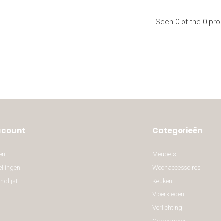
Seen 0 of the 0 pr
ccount
Categorieën
en
Meubels
ellingen
Woonaccessoires
nglijst
Keuken
Vloerkleden
Verlichting
Cadeaubon