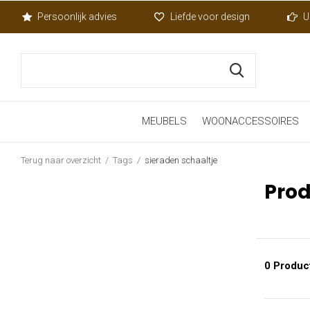
Persoonlijk advies
Liefde voor design
U
MEUBELS
WOONACCESSOIRES
Terug naar overzicht
Tags
sieraden schaaltje
Prod
0 Produc