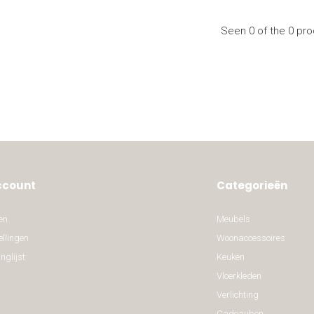
Seen 0 of the 0 pr
ccount
Categorieën
en
Meubels
ellingen
Woonaccessoires
nglijst
Keuken
Vloerkleden
Verlichting
Cadeaubon