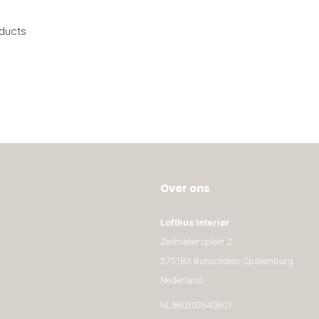
oducts
Over ons
Lofthus Interiør
Zeilmakersplein 2
3751BX Bunschoten-Spakenburg
Nederland
NL860303640B01