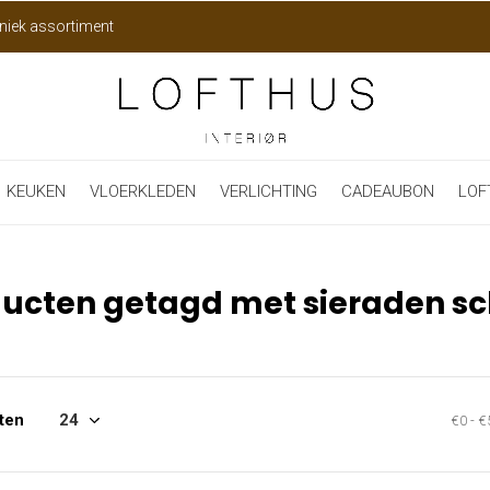
niek assortiment
KEUKEN
VLOERKLEDEN
VERLICHTING
CADEAUBON
LOF
ucten getagd met sieraden sc
ten
€0
-
€