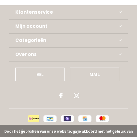
Klantenservice
Mijn account
Categorieën
Over ons
BEL
MAIL
© Copyright
2026
- Theme By
DMWS
x
Plus+
-
RSS-feed
Door het gebruiken van onze website, ga je akkoord met het gebruik van