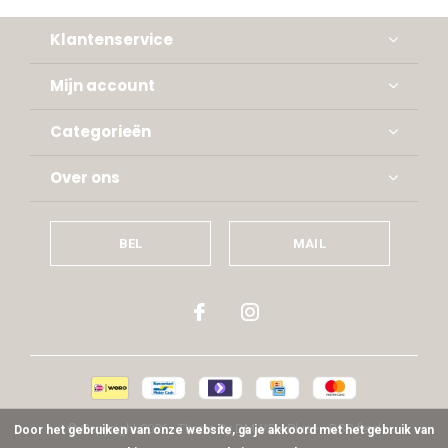
Klantenservice
Mijn account
Categorieën
Over ons
BEL
MAIL
© Copyright
2026
- Theme By
DMWS
x
Plus+
-
RSS-feed
Door het gebruiken van onze website, ga je akkoord met het gebruik van