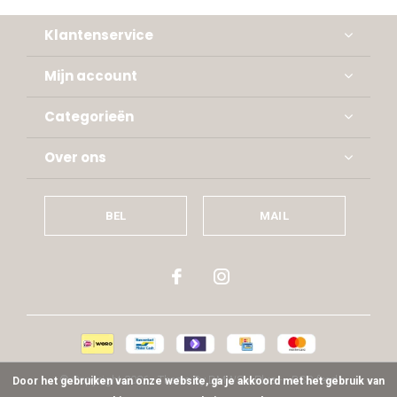
Klantenservice
Mijn account
Categorieën
Over ons
BEL
MAIL
© Copyright
2026
- Theme By
DMWS
x
Plus+
-
RSS-feed
Door het gebruiken van onze website, ga je akkoord met het gebruik van