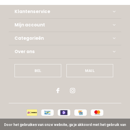
Klantenservice
Mijn account
Categorieën
Over ons
BEL
MAIL
© Copyright
2026
- Theme By
DMWS
x
Plus+
-
RSS-feed
Door het gebruiken van onze website, ga je akkoord met het gebruik van