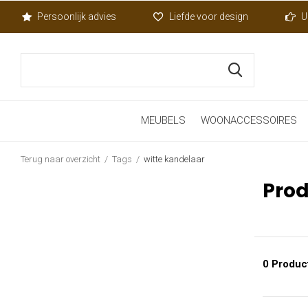
Persoonlijk advies
Liefde voor design
U
MEUBELS
WOONACCESSOIRES
Terug naar overzicht
Tags
witte kandelaar
Prod
0 Produc