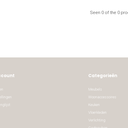
Seen 0 of the 0 pr
ccount
Categorieën
en
Meubels
ellingen
Woonaccessoires
nglijst
Keuken
Vloerkleden
Verlichting
Cadeaubon