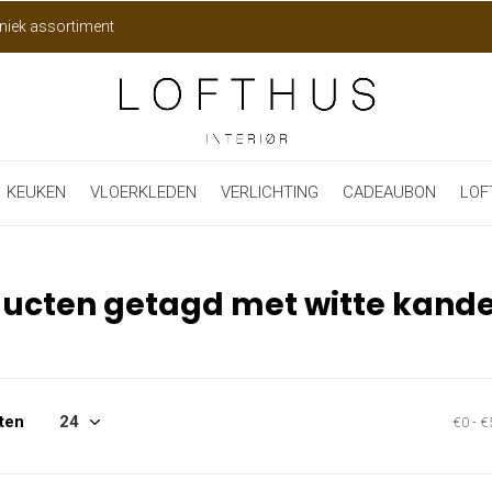
niek assortiment
KEUKEN
VLOERKLEDEN
VERLICHTING
CADEAUBON
LOF
ucten getagd met witte kand
ten
€0
-
€