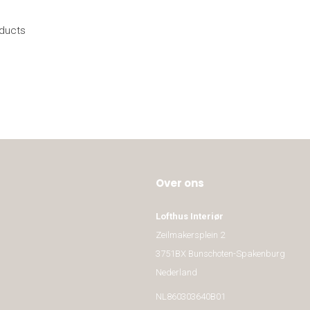
oducts
Over ons
Lofthus Interiør
Zeilmakersplein 2
3751BX Bunschoten-Spakenburg
Nederland
NL860303640B01