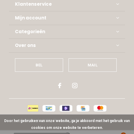
Klantenservice
Mijn account
Categorieën
Over ons
BEL
MAIL
© Copyright
2026
- Theme By
DMWS
x
Plus+
-
RSS-feed
Door het gebruiken van onze website, ga je akkoord met het gebruik van
cookies om onze website te verbeteren.