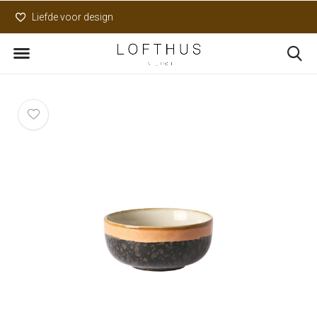
Liefde voor design
Uniek assortiment