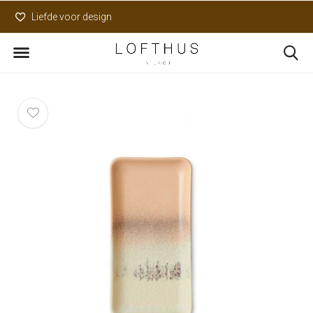
Liefde voor design
Uniek assortiment