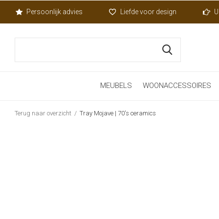
Persoonlijk advies
Liefde voor design
U
MEUBELS
WOONACCESSOIRES
Terug naar overzicht
Tray Mojave | 70's ceramics