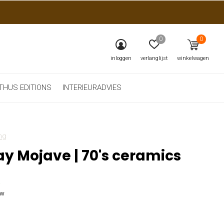
0
0
inloggen
verlanglijst
winkelwagen
THUS EDITIONS
INTERIEURADVIES
ng
ay Mojave | 70's ceramics
5
tw