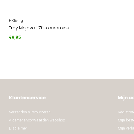
HKliving
Tray Mojave | 70's ceramics
€9,95
Klantenservice
Mijn a
Verzenden & retourneren
Registrer
Algemene voorwaarden webshop
Mijn best
Disclaimer
Mijn verla