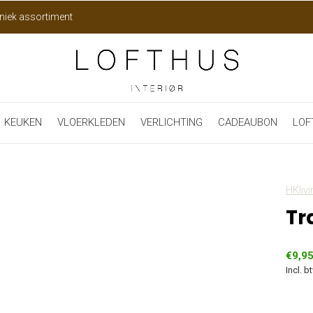
niek assortiment
KEUKEN
VLOERKLEDEN
VERLICHTING
CADEAUBON
LOF
HKlivi
Tr
€9,9
Incl. b