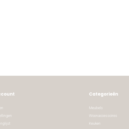
ccount
Categorieën
en
Meubels
ellingen
Woonaccessoires
nglijst
Keuken