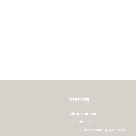
Over ons
Lofthus Interiør
Zeilmakersplein 2
3751BX Bunschoten-Spakenburg