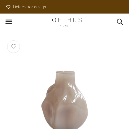
Liefde voor design
Uniek assortiment