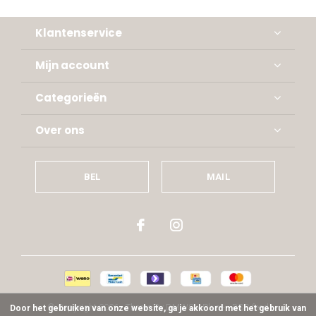
Klantenservice
Mijn account
Categorieën
Over ons
BEL
MAIL
© Copyright
2026
- Theme By
DMWS
x
Plus+
-
RSS-feed
Door het gebruiken van onze website, ga je akkoord met het gebruik van