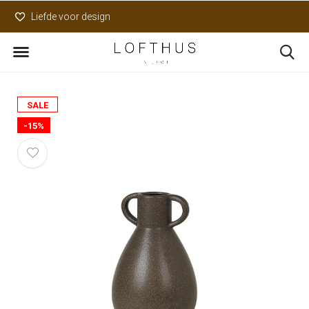
Liefde voor design
Uniek assortiment
SALE
-15%