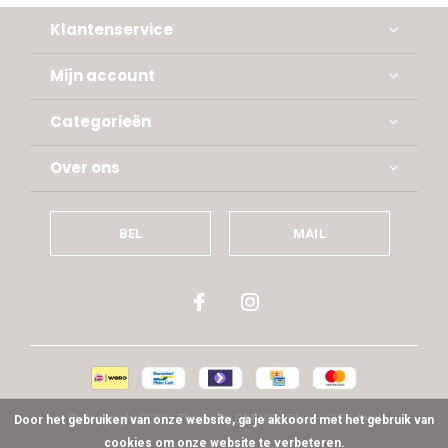
Klantenservice
Mijn account
Categorieën
Over ons
BEL
MAIL
© Copyright
2026
- Theme By
DMWS
x
Plus+
-
RSS-feed
Door het gebruiken van onze website, ga je akkoord met het gebruik van
cookies om onze website te verbeteren.