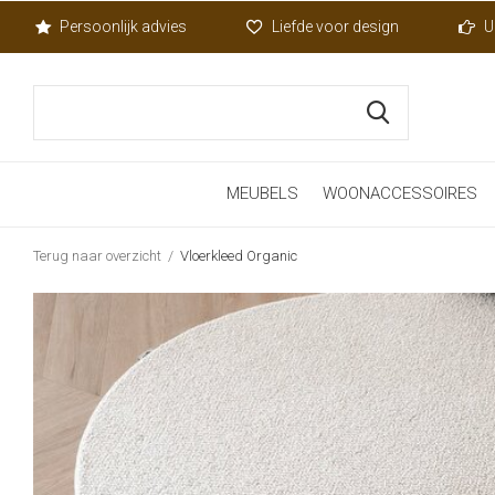
Persoonlijk advies
Liefde voor design
U
MEUBELS
WOONACCESSOIRES
Terug naar overzicht
Vloerkleed Organic