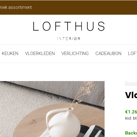
niek assortiment
KEUKEN
VLOERKLEDEN
VERLICHTING
CADEAUBON
LOF
Beso
Vl
€1.2
Incl. b
Back