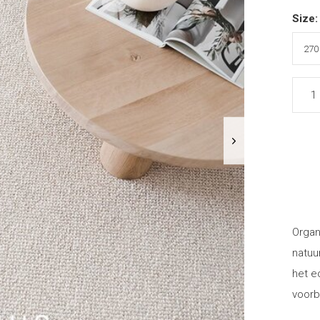
Size
Organ
natuu
het e
voorb