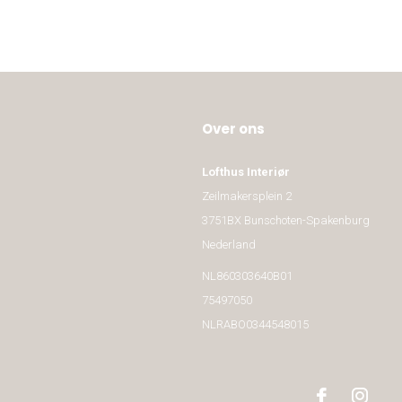
Over ons
Lofthus Interiør
Zeilmakersplein 2
3751BX Bunschoten-Spakenburg
Nederland
NL860303640B01
75497050
NLRABO0344548015