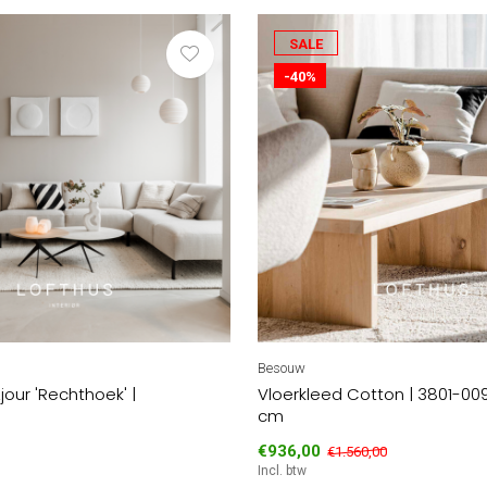
SALE
-40%
Besouw
jour 'Rechthoek' |
Vloerkleed Cotton | 3801-009
cm
€936,00
€1.560,00
Incl. btw