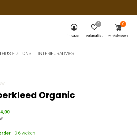
0
0
inloggen
verlanglijst
winkelwagen
THUS EDITIONS
INTERIEURADVIES
uw
oerkleed Organic
64,00
tw
order
- 3-6 weken