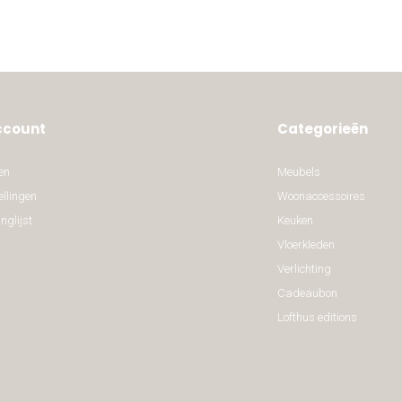
ccount
Categorieën
en
Meubels
ellingen
Woonaccessoires
nglijst
Keuken
Vloerkleden
Verlichting
Cadeaubon
Lofthus editions