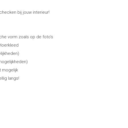
checken bij jouw interieur!
che vorm zoals op de foto's
 vloerkleed
lijkheden)
 mogelijkheden)
t mogelijk
lig langs!