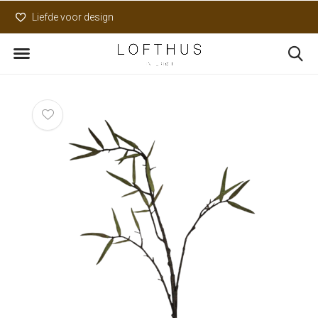
Liefde voor design
Uniek assortiment