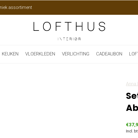
niek assortiment
KEUKEN
VLOERKLEDEN
VERLICHTING
CADEAUBON
LOF
Anna 
Se
Ab
€37,
Incl. b