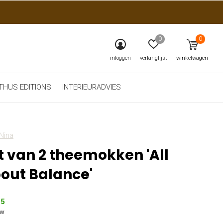
0
0
inloggen
verlanglijst
winkelwagen
THUS EDITIONS
INTERIEURADVIES
Nina
t van 2 theemokken 'All
out Balance'
95
tw