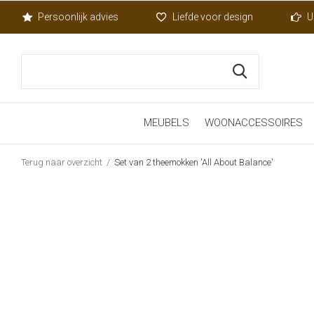
Persoonlijk advies
Liefde voor design
U
MEUBELS
WOONACCESSOIRES
Terug naar overzicht
Set van 2 theemokken 'All About Balance'