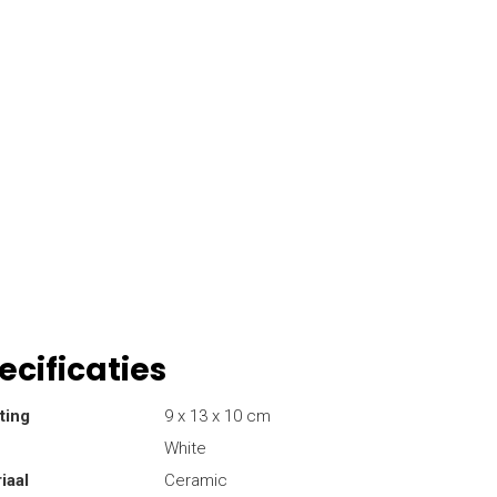
ecificaties
ting
9 x 13 x 10 cm
White
iaal
Ceramic