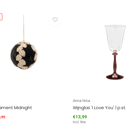
Anna Nina
ament Midnight
Wijnglas 'I Love You' | p.st.
€13,99
,95
Incl. btw