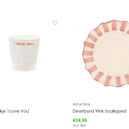
Anna Nina
je 'I Love You'
Dinerbord 'Pink Scalloped'
€24,95
Incl. btw