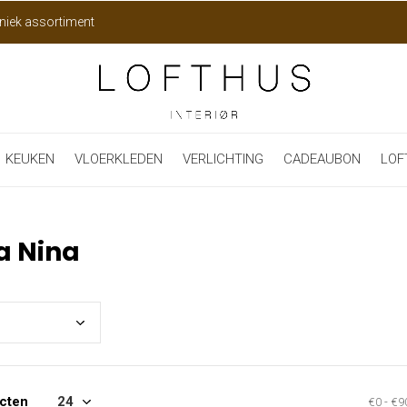
niek assortiment
KEUKEN
VLOERKLEDEN
VERLICHTING
CADEAUBON
LOF
a Nina
cten
€0
-
€9