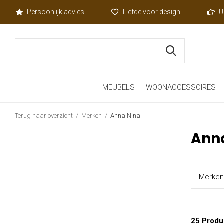
Persoonlijk advies
Liefde voor design
U
MEUBELS
WOONACCESSOIRES
Terug naar overzicht
Merken
Anna Nina
Ann
Merk
en
25 Produ