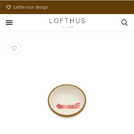
Liefde voor design
Uniek assortiment