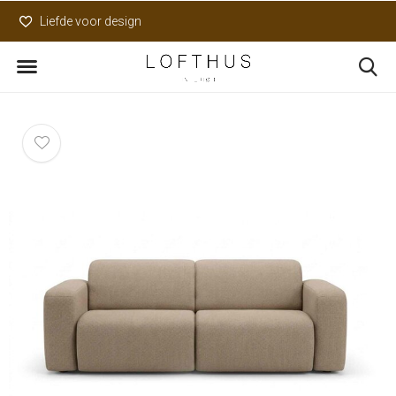
Liefde voor design
Uniek assortiment