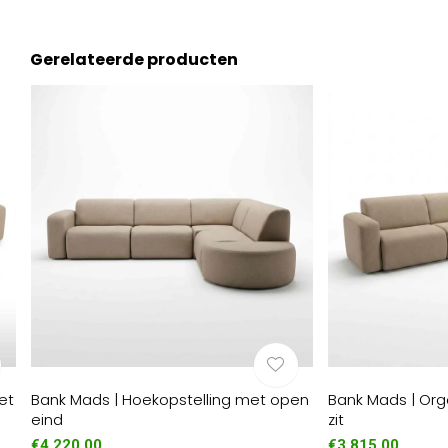
Gerelateerde producten
et
Bank Mads | Hoekopstelling met open
Bank Mads | Org
eind
zit
€4.220,00
€3.815,00