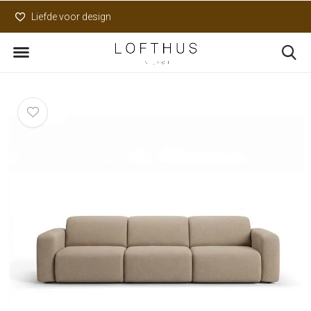
Liefde voor design
Uniek assortiment