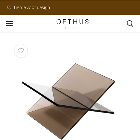
Liefde voor design
Uniek assortiment