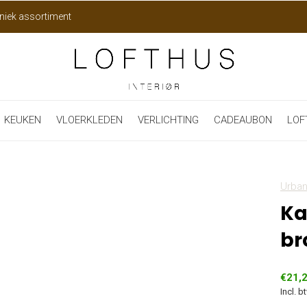
niek assortiment
KEUKEN
VLOERKLEDEN
VERLICHTING
CADEAUBON
LOF
Urban
Ka
br
€21,
Incl. b