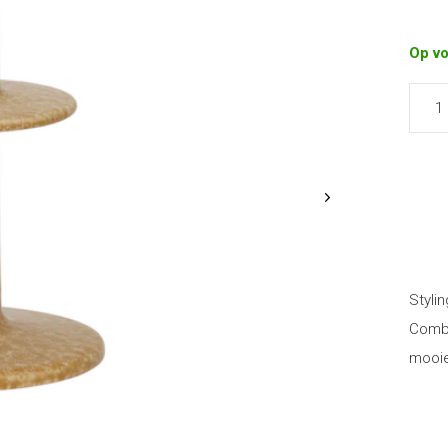
Op v
Stylin
Combi
mooie