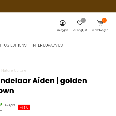
0
0
inloggen
verlanglijst
winkelwagen
THUS EDITIONS
INTERIEURADVIES
 Nature Culture
ndelaar Aiden | golden
own
25
€24,99
-15%
tw