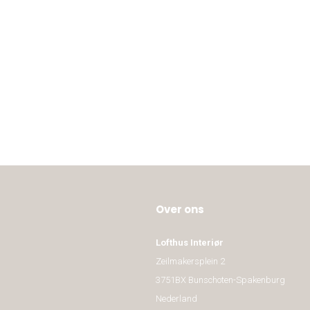
Over ons
Lofthus Interiør
Zeilmakersplein 2
3751BX Bunschoten-Spakenburg
Nederland