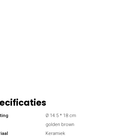
ecificaties
ting
Ø 14.5 * 18 cm
golden brown
iaal
Keramiek