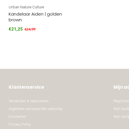
Urban Nature Culture
Kandelaar Aiden | golden
brown
€21,25
€24,99
Klantenservice
Mijn a
Verzenden & retourneren
Registrer
Algemene voorwaarden webshop
Mijn best
Disclaimer
Mijn verla
Privacy Policy