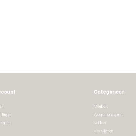
ccount
Categorieën
en
Meubels
ellingen
Woonaccessoires
nglijst
Keuken
Vloerkleden