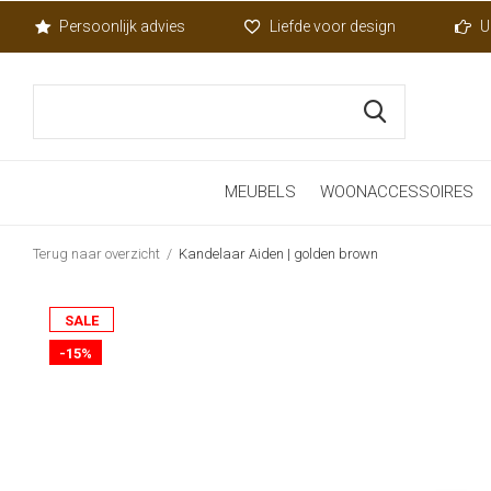
Persoonlijk advies
Liefde voor design
U
MEUBELS
WOONACCESSOIRES
Terug naar overzicht
Kandelaar Aiden | golden brown
SALE
-15%