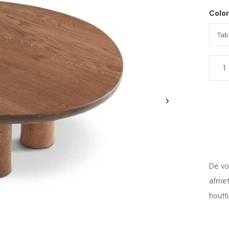
Colo
De vo
afmet
houtti