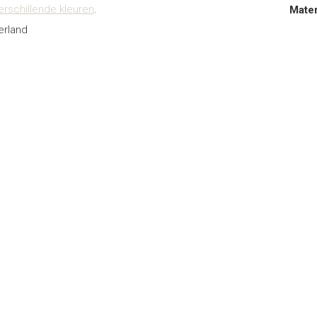
erschillende kleuren
.
Mater
erland