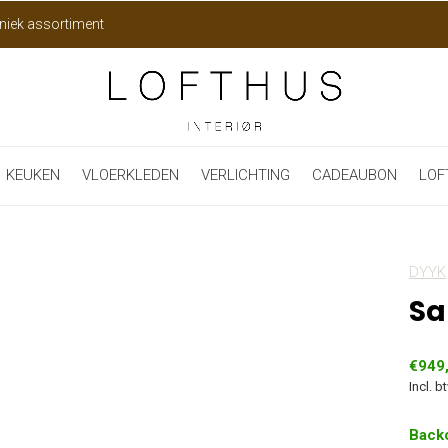
niek assortiment
KEUKEN
VLOERKLEDEN
VERLICHTING
CADEAUBON
LOF
DYYK
Sa
€949
Incl. b
Back