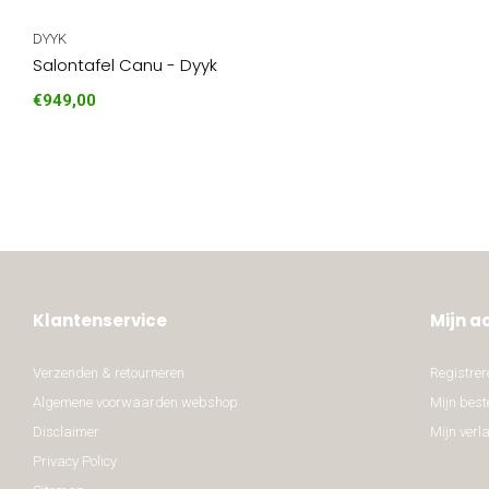
DYYK
Salontafel Canu - Dyyk
€949,00
Klantenservice
Mijn a
Verzenden & retourneren
Registrer
Algemene voorwaarden webshop
Mijn best
Disclaimer
Mijn verla
Privacy Policy