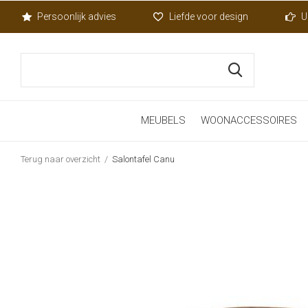
Persoonlijk advies
Liefde voor design
U
MEUBELS
WOONACCESSOIRES
Terug naar overzicht
Salontafel Canu