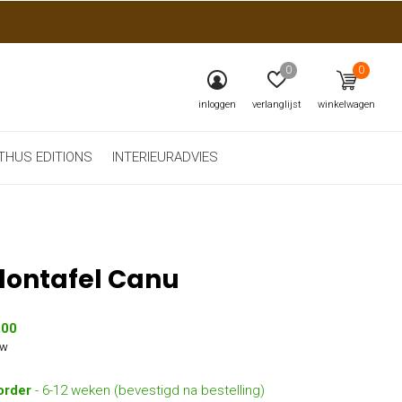
0
0
inloggen
verlanglijst
winkelwagen
THUS EDITIONS
INTERIEURADVIES
lontafel Canu
,00
tw
order
- 6-12 weken (bevestigd na bestelling)