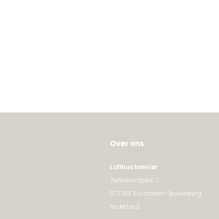
Over ons
Lofthus Interiør
Zeilmakersplein 2
3751BX Bunschoten-Spakenburg
Nederland