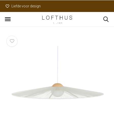
Liefde voor design
Uniek assortiment