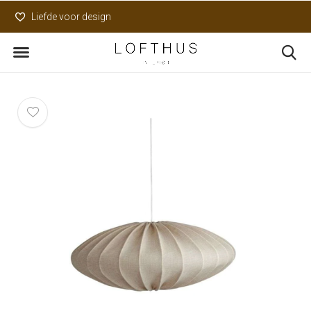
Liefde voor design
Uniek assortiment