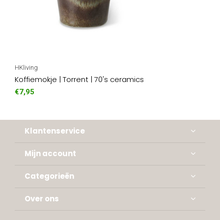
HKliving
Koffiemokje | Torrent | 70's ceramics
€7,95
Klantenservice
Mijn account
Categorieën
Over ons