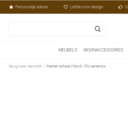
Persoonlijk advies
Liefde voor design
U
MEUBELS
WOONACCESSOIRES
Terug naar overzicht
Ramen schaal | Fjord | 70's ceramics