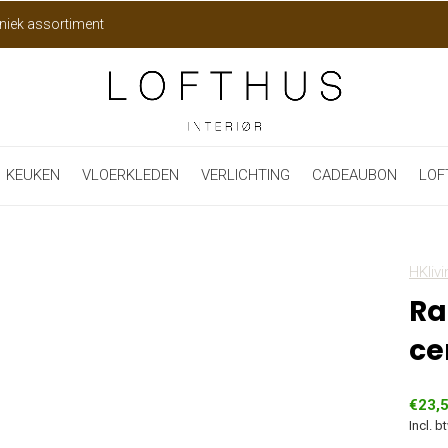
niek assortiment
KEUKEN
VLOERKLEDEN
VERLICHTING
CADEAUBON
LOF
HKlivi
Ra
ce
€23,
Incl. b