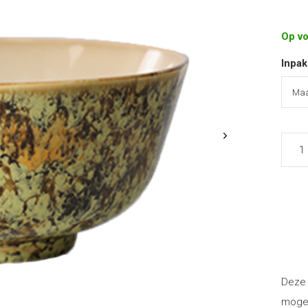
Op v
Inpak
Deze 
mogen