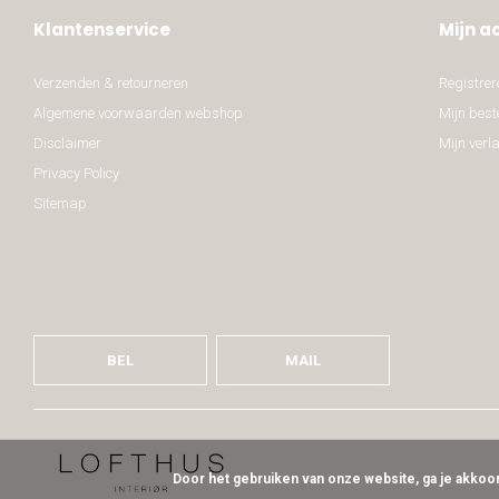
Klantenservice
Mijn a
Verzenden & retourneren
Registrer
Algemene voorwaarden webshop
Mijn best
Disclaimer
Mijn verla
Privacy Policy
Sitemap
BEL
MAIL
Door het gebruiken van onze website, ga je akko