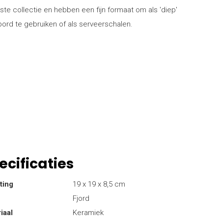
ste collectie en hebben een fijn formaat om als 'diep'
bord te gebruiken of als serveerschalen.
ecificaties
ting
19 x 19 x 8,5 cm
Fjord
iaal
Keramiek