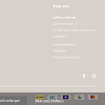
Over ons
Lofthus Interiør
Zeilmakersplein 2
3751BX Bunschoten-Spakenburg
Nederland
NL860303640B01
75497050
NLRABO0344548015
richt verbergen
Meer over cookies »