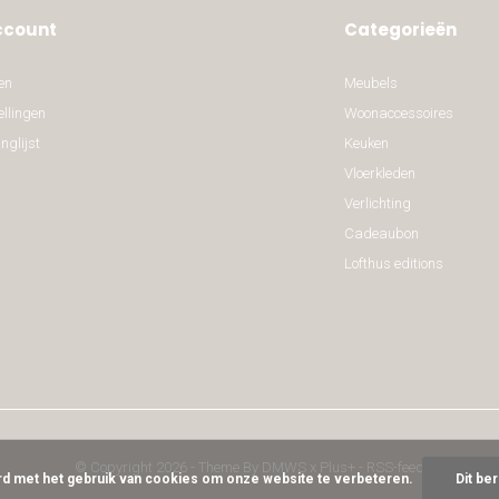
ccount
Categorieën
en
Meubels
ellingen
Woonaccessoires
nglijst
Keuken
Vloerkleden
Verlichting
Cadeaubon
Lofthus editions
© Copyright
2026
- Theme By
DMWS
x
Plus+
-
RSS-feed
ord met het gebruik van cookies om onze website te verbeteren.
Dit be