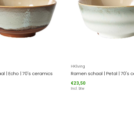
HKliving
l | Echo | 70's ceramics
Ramen schaal | Petal | 70's 
€23,50
Incl. btw