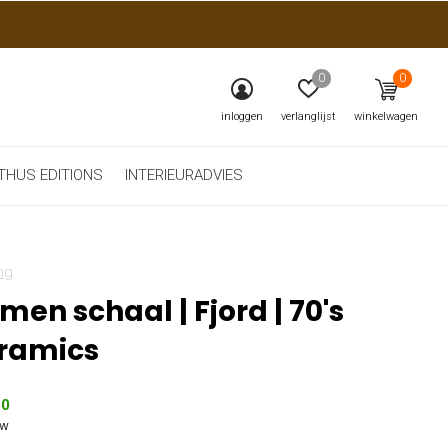
0
0
inloggen
verlanglijst
winkelwagen
THUS EDITIONS
INTERIEURADVIES
ng
men schaal | Fjord | 70's
ramics
50
tw