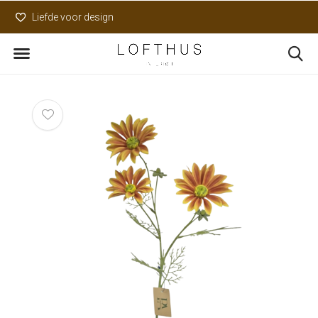
Liefde voor design
Uniek assortiment