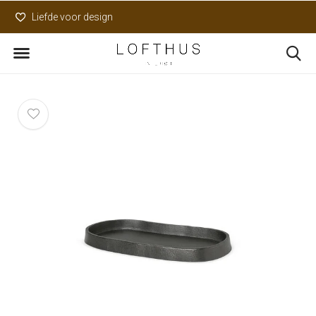
Liefde voor design
Uniek assortiment