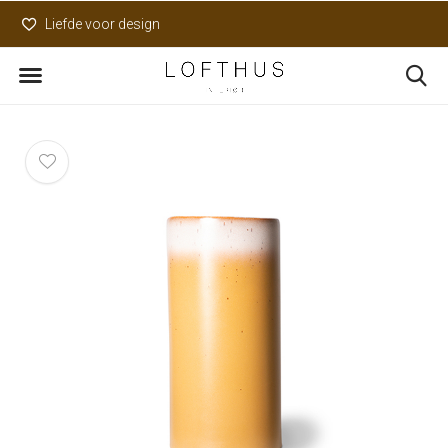
Liefde voor design
Uniek assortiment