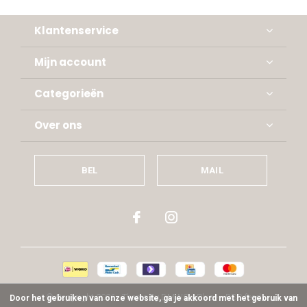
Klantenservice
Mijn account
Categorieën
Over ons
BEL
MAIL
© Copyright
2026
- Theme By
DMWS
x
Plus+
-
RSS-feed
Door het gebruiken van onze website, ga je akkoord met het gebruik van