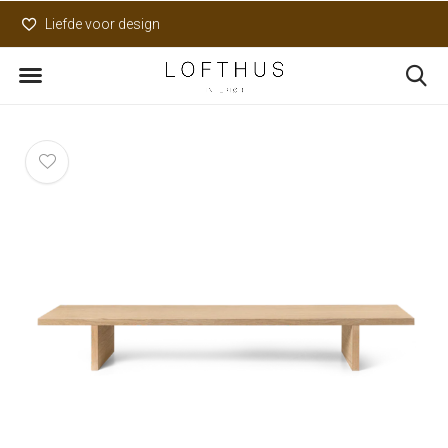
Liefde voor design
Uniek assortiment