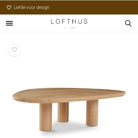
Liefde voor design
Uniek assortiment