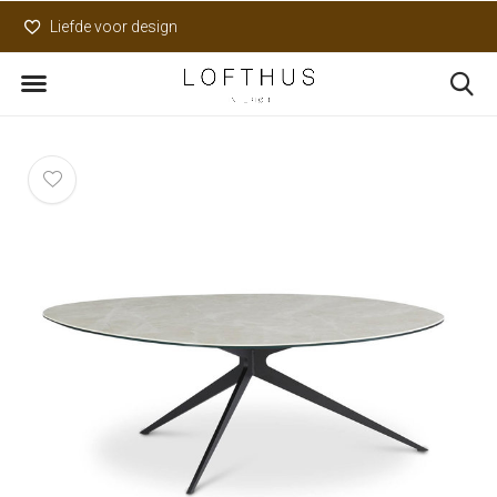
Liefde voor design
Uniek assortiment